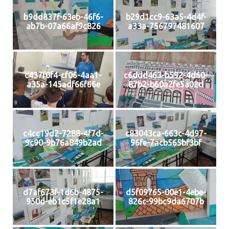
b9dd837f-63eb-46f6-
b29d1cc9-63a5-4d4f-
ab7b-07a66af9c826
a33a-756797481607
c437f0f4-cf06-4aa1-
c6ddd463-b592-4d60-
a35a-145adf66f66e
87b2-b60a2fe5a02d
c4cc19d2-7288-4f7d-
c83043ca-663c-4d97-
9c90-9b76a849b2ad
96fe-7acb565bf3bf
d7af673f-1d6b-4875-
d5f09765-00e1-4ebe-
950d-eb1c5f1e28a1
826c-99bc9da6707b