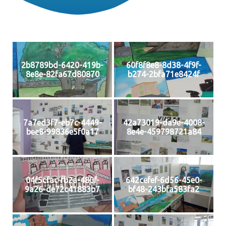
2b8789bd-6420-419b-
60f8f8e8-8d38-4f9f-
8e8e-82fa67d80870
b274-2bfa71e8424f
7a7ed3f7-eb7c-4449-
42a73019-da9e-4008-
bee8-99836e5f0a17
8e4e-459798721a84
04f5cfac-fb2a-480f-
642cefef-6d56-45e0-
9a26-de72c41883b7
bf48-243bfa583fa2