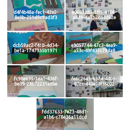
d4f4b48a-fec1-42e2-
e0683889-1ff8-4106-
8e9b-251d5c9ad3f3
a849-4a7b2c44d62e
dcb59ac2-f41b-4d34-
e9057744-47c3-4ea9-
be1a-1747335b1971
a53c-49f435c794a8
fc98e695-1ea1-436f-
fe6c26a5-6324-4405-
be39-23b72231e8be
87cc-448e14ff6c02
fdd37633-7e23-48d1-
a1b6-c78e36a11dcd