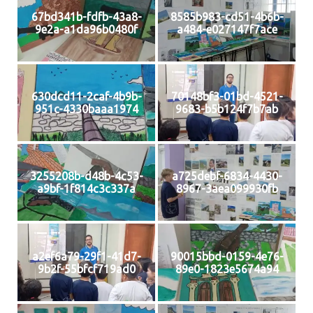
67bd341b-fdfb-43a8-
8585b983-cd51-4b6b-
9e2a-a1da96b0480f
a484-e027147f7ace
630dcd11-2caf-4b9b-
70148bf3-01bd-4521-
951c-4330baaa1974
9683-b5b124f7b7ab
3255208b-d48b-4c53-
a725debf-6834-4430-
a9bf-1f814c3c337a
8967-3aea099930fb
a2ef6a79-29f1-41d7-
90015bbd-0159-4e76-
9b2f-55bfcf719ad0
89e0-1823e5674a94