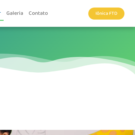
r
Galeria
Contato
Iônica FTD