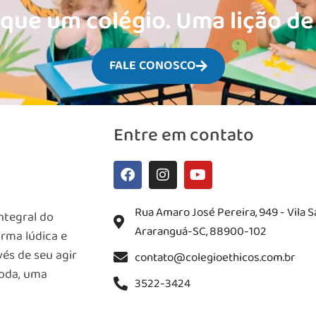
que um colégio. Uma lição de
FALE CONOSCO
Entre em contato
Rua Amaro José Pereira, 949 - Vila S
ntegral do
Araranguá-SC, 88900-102
rma lúdica e
és de seu agir
contato@colegioethicos.com.br
toda, uma
3522-3424