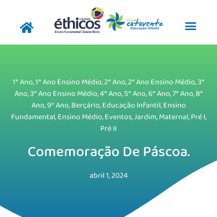
Pular
para
o
conteúdo
1° Ano
,
1° Ano Ensino Médio
,
2° Ano
,
2° Ano Ensino Médio
,
3°
Ano
,
3° Ano Ensino Médio
,
4° Ano
,
5° Ano
,
6° Ano
,
7° Ano
,
8°
Ano
,
9° Ano
,
Berçário
,
Educação Infantil
,
Ensino
Fundamental
,
Ensino Médio
,
Eventos
,
Jardim
,
Maternal
,
Pré I
,
Pré II
Comemoração De Páscoa.
abril 1, 2024