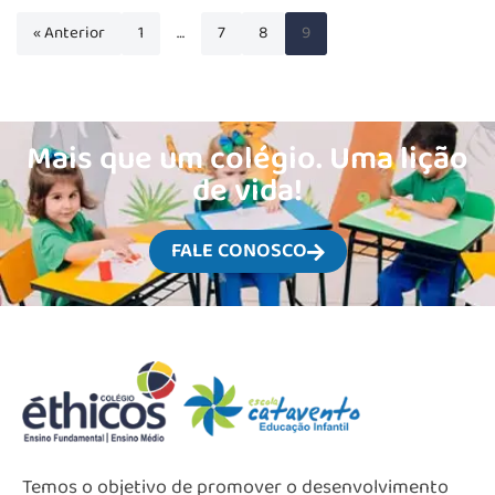
« Anterior
1
…
7
8
9
Mais que um colégio. Uma lição
de vida!
FALE CONOSCO
Temos o objetivo de promover o desenvolvimento